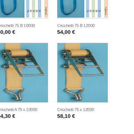
ricchetti 75 B 10000
Cricchetti 75 B 12000
0,00 €
54,00 €
ricchetti A 75 x 10000
Cricchetti 75 x 12000
4,30 €
58,10 €