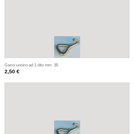
Ganci uncino ad 1 dito mm. 35
2,50 €