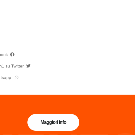
ebook
1 su Twitter
atsapp
Maggiori info