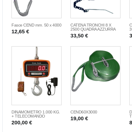
Fasce CEND mm. 50 x 4000
CATENA TRONCHI 8 X
C
2500 QUADRA AZZURRA
3
12,65 €
33,50 €
3
DINAMOMETRO 1.000 KG.
CEND60X3000
D
+ TELECOMANDO
19,00 €
200,00 €
8