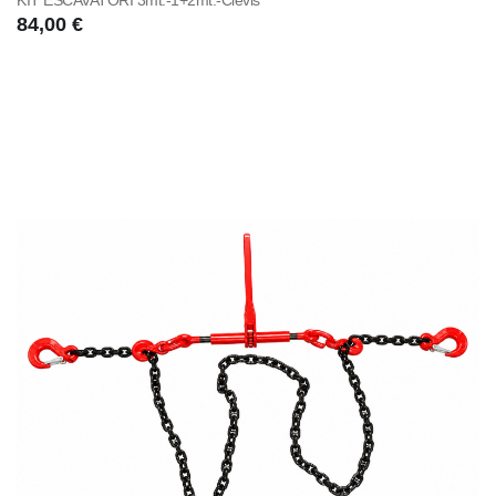
KIT ESCAVATORI 3mt.-1+2mt.-Clevis
84,00 €