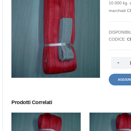
10.000 kg. a
marchiati C
DISPONIBIL
CODICE:
C
AGGIUN
Prodotti Correlati