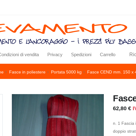
Ri
Condizioni di vendita
Privacy
Spedizioni
Carrello
me
Fasce in poliestere
Portata 5000 kg
Fasce CEND mm. 150 x 
Fasc
62,80 €
I
n. 1 Fascia
doppio stra